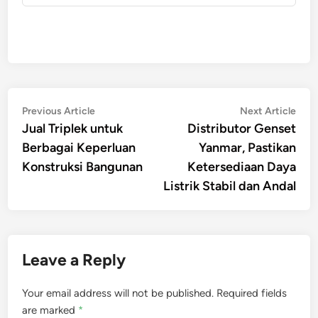
Post
Previous
Nex
Previous Article
Next Article
article:
artic
Jual Triplek untuk
Distributor Genset
navigation
Berbagai Keperluan
Yanmar, Pastikan
Konstruksi Bangunan
Ketersediaan Daya
Listrik Stabil dan Andal
Leave a Reply
Your email address will not be published.
Required fields
are marked
*