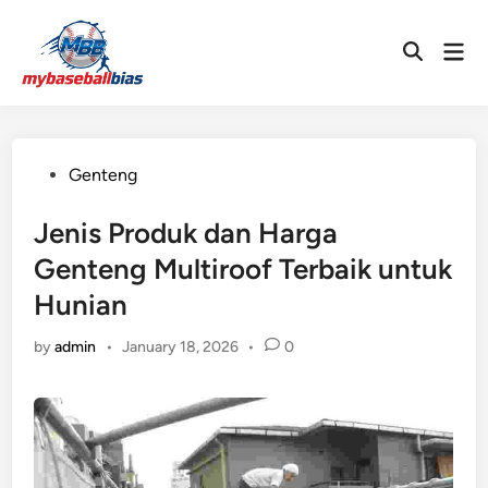
Skip
to
Mai
Open
content
Men
Search
Posted
Genteng
in
Jenis Produk dan Harga
Genteng Multiroof Terbaik untuk
Hunian
by
admin
•
January 18, 2026
•
0