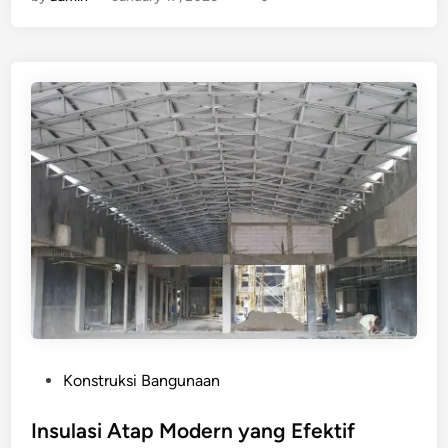
P
Konstruksi Bangunaan
o
s
Insulasi Atap Modern yang Efektif