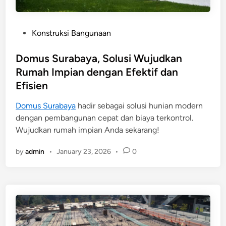
P
Konstruksi Bangunaan
o
s
Domus Surabaya, Solusi Wujudkan
t
Rumah Impian dengan Efektif dan
e
Efisien
d
i
Domus Surabaya
hadir sebagai solusi hunian modern
n
dengan pembangunan cepat dan biaya terkontrol.
Wujudkan rumah impian Anda sekarang!
by
admin
•
January 23, 2026
•
0