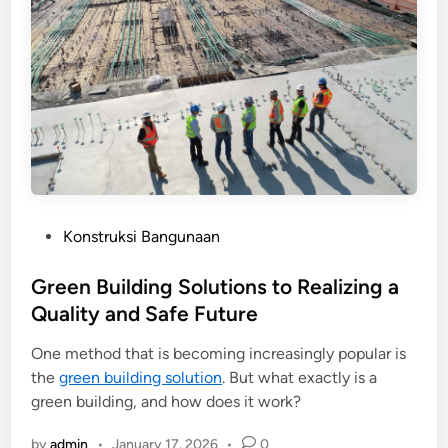
P
Konstruksi Bangunaan
o
s
Green Building Solutions to Realizing a
t
Quality and Safe Future
e
One method that is becoming increasingly popular is
d
the
green building solution
. But what exactly is a
i
green building, and how does it work?
n
by
admin
•
January 17, 2026
•
0