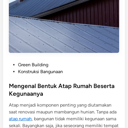
P
Green Building
o
Konstruksi Bangunaan
s
t
Mengenal Bentuk Atap Rumah Beserta
e
Kegunaanya
d
Atap menjadi komponen penting yang diutamakan
i
saat renovasi maupun mambangun hunian. Tanpa ada
n
atap rumah
, bangunan tidak memiliki kegunaan sama
sekali. Bayangkan saja, jika seseorang memiliki tempat