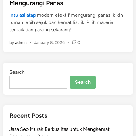
t
Mengurangi Panas
e
Insulasi atap
modern efektif mengurangi panas, bikin
d
rumah lebih sejuk dan hemat listrik. Pilih material
i
terbaik dan pasang sekarang!
n
by
admin
•
January 8, 2026
•
0
Search
Search
Recent Posts
Jasa Seo Murah Berkualitas untuk Menghemat