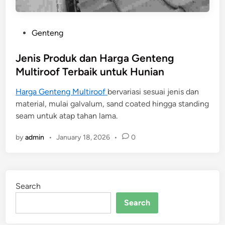
P
Genteng
o
s
Jenis Produk dan Harga Genteng
t
Multiroof Terbaik untuk Hunian
e
Harga Genteng Multiroof
bervariasi sesuai jenis dan
d
material, mulai galvalum, sand coated hingga standing
i
seam untuk atap tahan lama.
n
by
admin
•
January 18, 2026
•
0
Search
Search