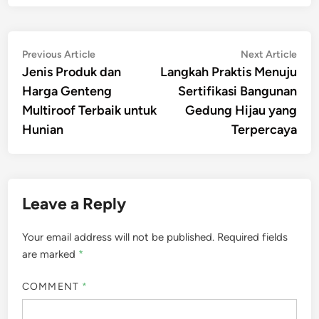
Post
Previous
Nex
Previous Article
Next Article
article:
artic
Jenis Produk dan
Langkah Praktis Menuju
navigation
Harga Genteng
Sertifikasi Bangunan
Multiroof Terbaik untuk
Gedung Hijau yang
Hunian
Terpercaya
Leave a Reply
Your email address will not be published.
Required fields
are marked
*
COMMENT
*