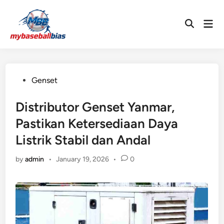
Skip
to
Mai
Open
content
Men
Search
Posted
Genset
in
Distributor Genset Yanmar,
Pastikan Ketersediaan Daya
Listrik Stabil dan Andal
by
admin
•
January 19, 2026
•
0