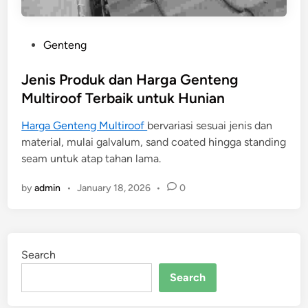
P
Genteng
o
s
Jenis Produk dan Harga Genteng
t
Multiroof Terbaik untuk Hunian
e
Harga Genteng Multiroof
bervariasi sesuai jenis dan
d
material, mulai galvalum, sand coated hingga standing
i
seam untuk atap tahan lama.
n
by
admin
•
January 18, 2026
•
0
Search
Search