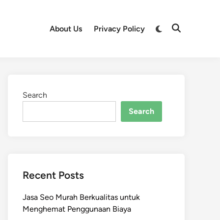
Switch
About Us
Privacy Policy
Open
to
Search
dark
mode
Search
Search
Recent Posts
Jasa Seo Murah Berkualitas untuk
Menghemat Penggunaan Biaya