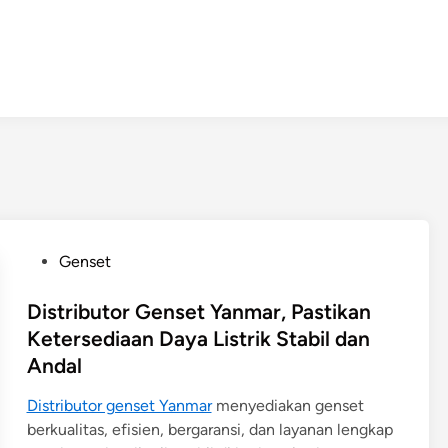
P
Genset
o
s
Distributor Genset Yanmar, Pastikan
t
Ketersediaan Daya Listrik Stabil dan
e
Andal
d
i
Distributor genset Yanmar
menyediakan genset
n
berkualitas, efisien, bergaransi, dan layanan lengkap