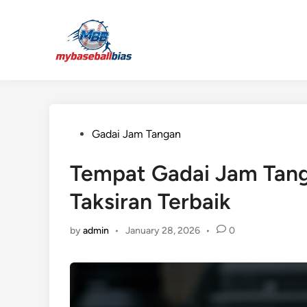
Skip
to
content
Posted
Gadai Jam Tangan
in
Tempat Gadai Jam Tanga
Taksiran Terbaik
by
admin
•
January 28, 2026
•
0