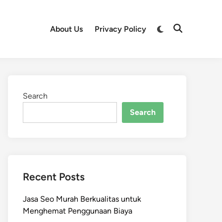
Switch
About Us
Privacy Policy
Open
to
Search
dark
mode
Search
Search
Recent Posts
Jasa Seo Murah Berkualitas untuk
Menghemat Penggunaan Biaya