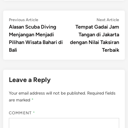
Post
Previous
Nex
Previous Article
Next Article
article:
artic
Alasan Scuba Diving
Tempat Gadai Jam
navigation
Menjangan Menjadi
Tangan di Jakarta
Pilihan Wisata Bahari di
dengan Nilai Taksiran
Bali
Terbaik
Leave a Reply
Your email address will not be published.
Required fields
are marked
*
COMMENT
*