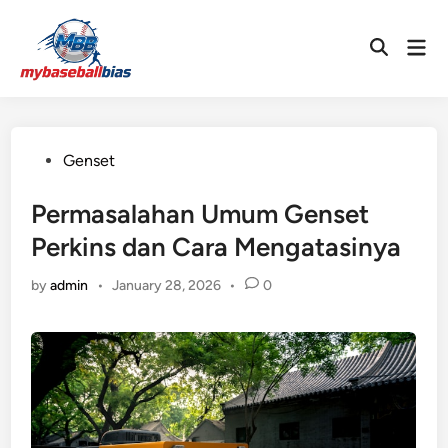
Skip
to
Mai
Open
content
Men
Search
Posted
Genset
in
Permasalahan Umum Genset
Perkins dan Cara Mengatasinya
by
admin
•
January 28, 2026
•
0