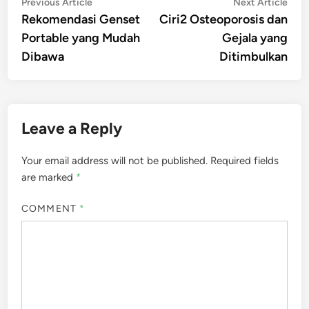
Post
Previous
Nex
Previous Article
Next Article
article:
artic
Rekomendasi Genset
Ciri2 Osteoporosis dan
navigation
Portable yang Mudah
Gejala yang
Dibawa
Ditimbulkan
Leave a Reply
Your email address will not be published.
Required fields
are marked
*
COMMENT
*