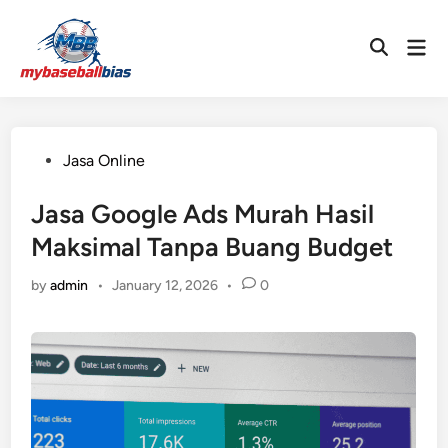
Skip
to
Mai
Open
content
Men
Search
Posted
Jasa Online
in
Jasa Google Ads Murah Hasil
Maksimal Tanpa Buang Budget
by
admin
•
January 12, 2026
•
0