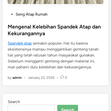
P
Seng Atap Rumah
o
s
Mengenal Kelebihan Spandek Atap dan
t
Kekurangannya
e
Spandek atap
semakin populer. Hal itu karena
d
eksistensinya mampu menggantikan genteng tanah
i
liat yang telah ratusan tahun masyarakat gunakan.
n
Sebelum mengganti genteng dengan material ini,
mari pahami dulu kelebihan dan kekurangannya.
by
admin
•
January 22, 2026
•
0
Search
Search