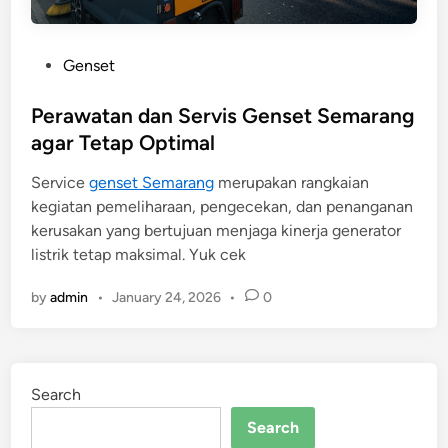
P
Genset
o
s
Perawatan dan Servis Genset Semarang
t
agar Tetap Optimal
e
Service
genset Semarang
merupakan rangkaian
d
kegiatan pemeliharaan, pengecekan, dan penanganan
i
kerusakan yang bertujuan menjaga kinerja generator
n
listrik tetap maksimal. Yuk cek
by
admin
•
January 24, 2026
•
0
Search
Search