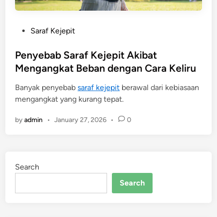
P
Saraf Kejepit
o
s
Penyebab Saraf Kejepit Akibat
t
Mengangkat Beban dengan Cara Keliru
e
Banyak penyebab
saraf kejepit
berawal dari kebiasaan
d
mengangkat yang kurang tepat.
i
n
by
admin
•
January 27, 2026
•
0
Search
Search