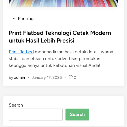
P
Printing
o
s
Print Flatbed Teknologi Cetak Modern
t
untuk Hasil Lebih Presisi
e
Print flatbed
menghadirkan hasil cetak detail, warna
d
stabil, dan efisien untuk advertising. Temukan
i
keunggulannya untuk kebutuhan visual Anda!
n
by
admin
•
January 17, 2026
•
0
Search
Search