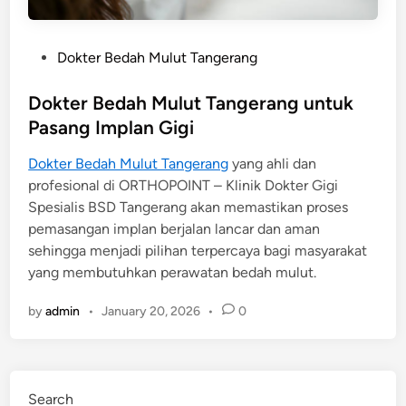
P
Dokter Bedah Mulut Tangerang
o
s
Dokter Bedah Mulut Tangerang untuk
t
Pasang Implan Gigi
e
Dokter Bedah Mulut Tangerang
yang ahli dan
d
profesional di ORTHOPOINT – Klinik Dokter Gigi
i
Spesialis BSD Tangerang akan memastikan proses
n
pemasangan implan berjalan lancar dan aman
sehingga menjadi pilihan terpercaya bagi masyarakat
yang membutuhkan perawatan bedah mulut.
by
admin
•
January 20, 2026
•
0
Search