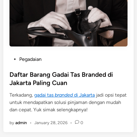
P
Pegadaian
o
s
Daftar Barang Gadai Tas Branded di
t
Jakarta Paling Cuan
e
Terkadang,
gadai tas
branded
di Jakarta
jadi opsi tepat
d
untuk mendapatkan solusi pinjaman dengan mudah
i
dan cepat. Yuk simak selengkapnya!
n
by
admin
•
January 28, 2026
•
0