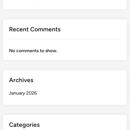
i
o
n
a
Recent Comments
l
H
a
No comments to show.
r
g
a
G
Archives
r
o
January 2026
s
i
r
Categories