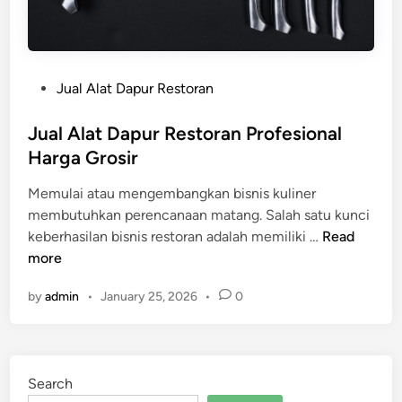
P
Jual Alat Dapur Restoran
o
s
Jual Alat Dapur Restoran Profesional
t
Harga Grosir
e
Memulai atau mengembangkan bisnis kuliner
d
membutuhkan perencanaan matang. Salah satu kunci
i
J
keberhasilan bisnis restoran adalah memiliki …
Read
n
u
more
a
by
admin
•
January 25, 2026
•
0
l
A
l
a
Search
t