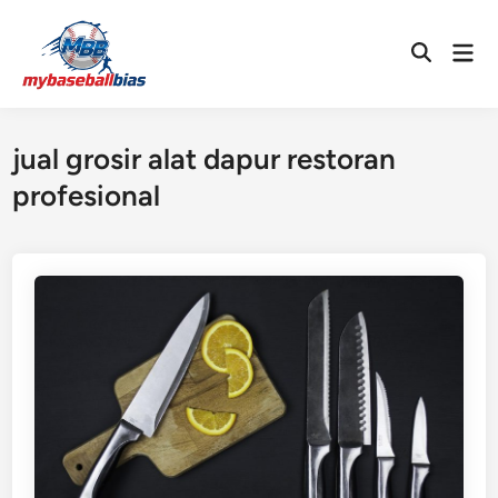
Skip
to
Mai
Open
content
Men
Search
jual grosir alat dapur restoran
profesional