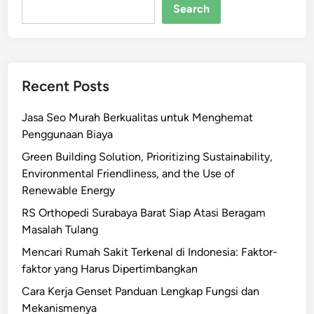
D
Search
a
p
u
r
Recent Posts
R
e
Jasa Seo Murah Berkualitas untuk Menghemat
s
Penggunaan Biaya
t
o
Green Building Solution, Prioritizing Sustainability,
r
Environmental Friendliness, and the Use of
a
Renewable Energy
n
RS Orthopedi Surabaya Barat Siap Atasi Beragam
P
Masalah Tulang
r
Mencari Rumah Sakit Terkenal di Indonesia: Faktor-
o
faktor yang Harus Dipertimbangkan
f
e
Cara Kerja Genset Panduan Lengkap Fungsi dan
s
Mekanismenya