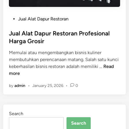
P
Jual Alat Dapur Restoran
o
s
Jual Alat Dapur Restoran Profesional
t
Harga Grosir
e
Memulai atau mengembangkan bisnis kuliner
d
membutuhkan perencanaan matang. Salah satu kunci
i
J
keberhasilan bisnis restoran adalah memiliki …
Read
n
u
more
a
by
admin
•
January 25, 2026
•
0
l
A
l
a
Search
t
D
Search
a