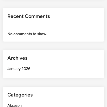
o
n
a
Recent Comments
l
H
a
No comments to show.
r
g
a
G
Archives
r
o
January 2026
s
i
r
Categories
Aksesori