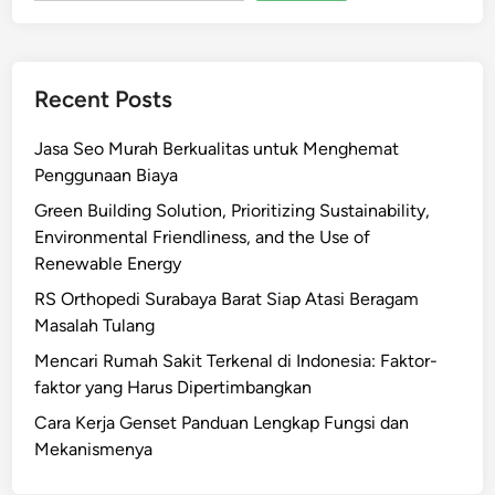
p
u
r
Recent Posts
R
e
Jasa Seo Murah Berkualitas untuk Menghemat
s
Penggunaan Biaya
t
o
Green Building Solution, Prioritizing Sustainability,
r
Environmental Friendliness, and the Use of
a
Renewable Energy
n
RS Orthopedi Surabaya Barat Siap Atasi Beragam
P
Masalah Tulang
r
Mencari Rumah Sakit Terkenal di Indonesia: Faktor-
o
faktor yang Harus Dipertimbangkan
f
e
Cara Kerja Genset Panduan Lengkap Fungsi dan
s
Mekanismenya
i