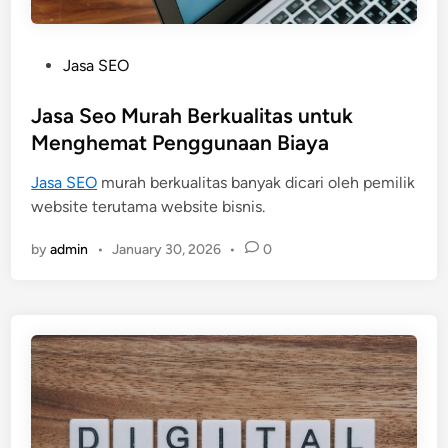
P
Jasa SEO
o
s
Jasa Seo Murah Berkualitas untuk
t
Menghemat Penggunaan Biaya
e
Jasa SEO
murah berkualitas banyak dicari oleh pemilik
d
website terutama website bisnis.
i
n
by
admin
•
January 30, 2026
•
0