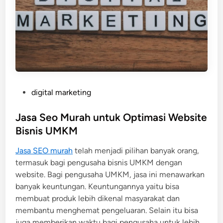
P
digital marketing
o
s
Jasa Seo Murah untuk Optimasi Website
t
Bisnis UMKM
e
Jasa SEO murah
telah menjadi pilihan banyak orang,
d
termasuk bagi pengusaha bisnis UMKM dengan
i
website. Bagi pengusaha UMKM, jasa ini menawarkan
n
banyak keuntungan. Keuntungannya yaitu bisa
membuat produk lebih dikenal masyarakat dan
membantu menghemat pengeluaran. Selain itu bisa
juga memberikan waktu bagi pengusaha untuk lebih