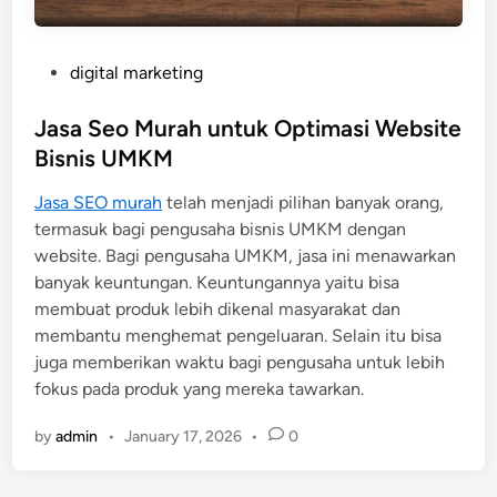
P
digital marketing
o
s
Jasa Seo Murah untuk Optimasi Website
t
Bisnis UMKM
e
Jasa SEO murah
telah menjadi pilihan banyak orang,
d
termasuk bagi pengusaha bisnis UMKM dengan
i
website. Bagi pengusaha UMKM, jasa ini menawarkan
n
banyak keuntungan. Keuntungannya yaitu bisa
membuat produk lebih dikenal masyarakat dan
membantu menghemat pengeluaran. Selain itu bisa
juga memberikan waktu bagi pengusaha untuk lebih
fokus pada produk yang mereka tawarkan.
by
admin
•
January 17, 2026
•
0