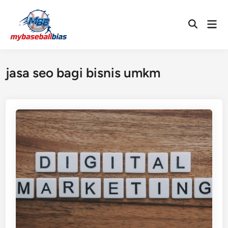
Skip
to
Mai
Open
content
Men
Search
jasa seo bagi bisnis umkm