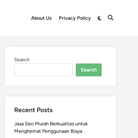
Switch
About Us
Privacy Policy
Open
to
Search
dark
mode
Search
Search
Recent Posts
Jasa Seo Murah Berkualitas untuk
Menghemat Penggunaan Biaya