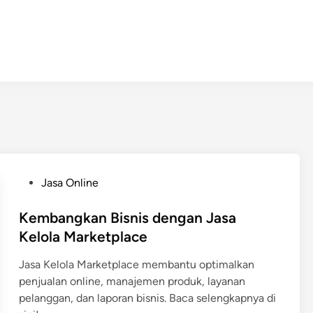
P
Jasa Online
o
s
Kembangkan Bisnis dengan Jasa
t
Kelola Marketplace
e
Jasa Kelola Marketplace membantu optimalkan
d
penjualan online, manajemen produk, layanan
i
pelanggan, dan laporan bisnis. Baca selengkapnya di
n