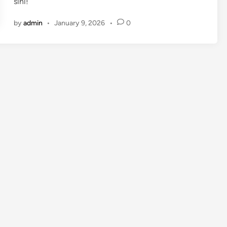
sini!
by
admin
•
January 9, 2026
•
0