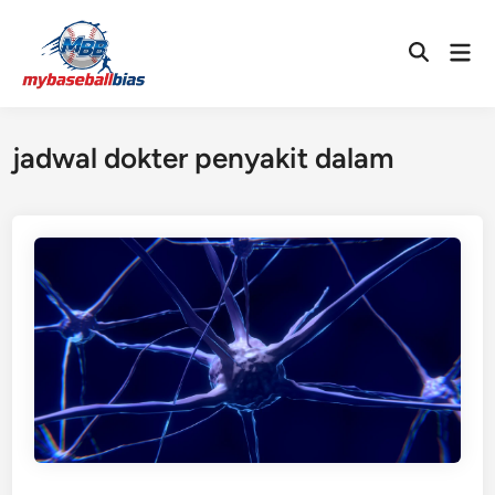
Skip
to
Mai
Open
content
Men
Search
jadwal dokter penyakit dalam