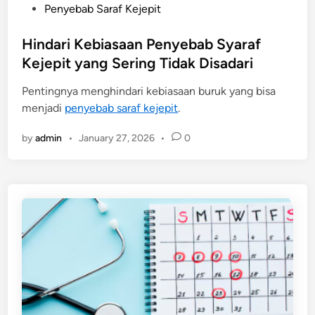
P
Penyebab Saraf Kejepit
o
s
Hindari Kebiasaan Penyebab Syaraf
t
Kejepit yang Sering Tidak Disadari
e
Pentingnya menghindari kebiasaan buruk yang bisa
d
menjadi
penyebab saraf kejepit
.
i
n
by
admin
•
January 27, 2026
•
0