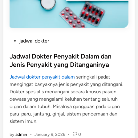
P
jadwal dokter
o
s
Jadwal Dokter Penyakit Dalam dan
t
Jenis Penyakit yang Ditanganinya
e
Jadwal dokter penyakit dalam
seringkali padat
d
mengingat banyaknya jenis penyakit yang ditangani.
i
Dokter spesialis menangani secara khusus pasien
n
dewasa yang mengalami keluhan tentang seluruh
organ dalam tubuh. Misalnya gangguan pada organ
paru-paru, jantung, ginjal, sistem pencernaan dan
sistem imun.
by
admin
•
January 9, 2026
•
0