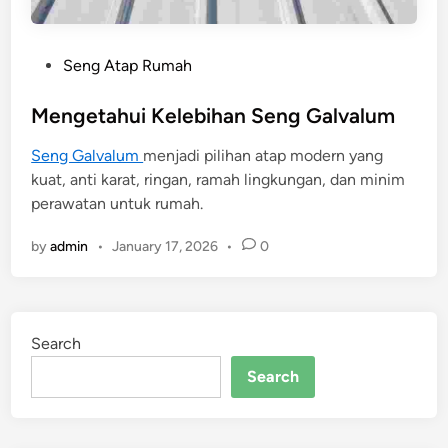
P
Seng Atap Rumah
o
s
Mengetahui Kelebihan Seng Galvalum
t
Seng Galvalum
menjadi pilihan atap modern yang
e
kuat, anti karat, ringan, ramah lingkungan, dan minim
d
perawatan untuk rumah.
i
n
by
admin
•
January 17, 2026
•
0
Search
Search