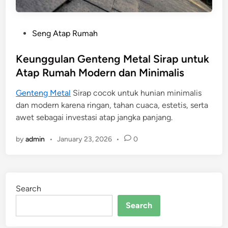
P
Seng Atap Rumah
o
s
Keunggulan Genteng Metal Sirap untuk
t
Atap Rumah Modern dan Minimalis
e
Genteng Metal
Sirap cocok untuk hunian minimalis
d
dan modern karena ringan, tahan cuaca, estetis, serta
i
awet sebagai investasi atap jangka panjang.
n
by
admin
•
January 23, 2026
•
0
Search
Search