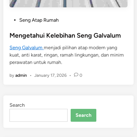
P
Seng Atap Rumah
o
s
Mengetahui Kelebihan Seng Galvalum
t
Seng Galvalum
menjadi pilihan atap modern yang
e
kuat, anti karat, ringan, ramah lingkungan, dan minim
d
perawatan untuk rumah.
i
n
by
admin
•
January 17, 2026
•
0
Search
Search