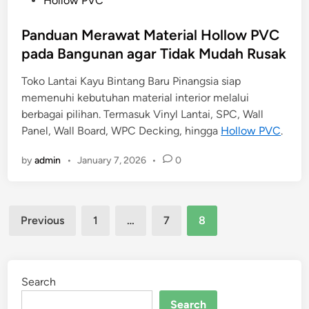
Hollow PVC
o
s
Panduan Merawat Material Hollow PVC
t
pada Bangunan agar Tidak Mudah Rusak
e
Toko Lantai Kayu Bintang Baru Pinangsia siap
d
memenuhi kebutuhan material interior melalui
i
berbagai pilihan. Termasuk Vinyl Lantai, SPC, Wall
n
Panel, Wall Board, WPC Decking, hingga
Hollow PVC
.
by
admin
•
January 7, 2026
•
0
Posts
Previous
1
…
7
8
pagination
Search
Search